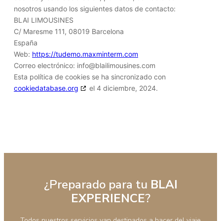
nosotros usando los siguientes datos de contacto:
BLAI LIMOUSINES
C/ Maresme 111, 08019 Barcelona
España
Web:
https://tudemo.maxminterm.com
Correo electrónico:
info@
blailimousines.com
Esta política de cookies se ha sincronizado con
cookiedatabase.org
el 4 diciembre, 2024.
¿Preparado para tu
BLAI
EXPERIENCE
?
Todos nuestros servicios van destinados a hacer del viaje