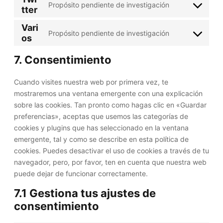
e
e
-
Propósito pendiente de investigación
a
t
tter
C
s
g
r
c
l
t
o
e
o
v
Vari
o
y
o
n
Propósito pendiente de investigación
n
o
i
os
n
C
t
s
s
t
g
c
s
o
i
e
e
t
l
7. Consentimiento
e
t
n
c
r
n
o
e
g
r
s
s
v
t
s
-
Cuando visites nuestra web por primera vez, te
o
u
e
i
t
e
f
mostraremos una ventana emergente con una explicación
o
c
n
c
o
r
o
sobre las cookies. Tan pronto como hagas clic en «Guardar
g
t
t
e
s
v
n
preferencias», aceptas que usemos las categorías de
l
i
t
y
e
i
t
cookies y plugins que has seleccionado en la ventana
e
o
o
o
r
c
s
emergente, tal y como se describe en esta política de
-
n
s
u
v
e
cookies. Puedes desactivar el uso de cookies a través de tu
m
e
t
i
f
navegador, pero, por favor, ten en cuenta que nuestra web
a
r
u
c
a
puede dejar de funcionar correctamente.
p
v
b
e
c
s
i
e
7.1 Gestiona tus ajustes de
t
e
c
consentimiento
w
b
e
i
o
v