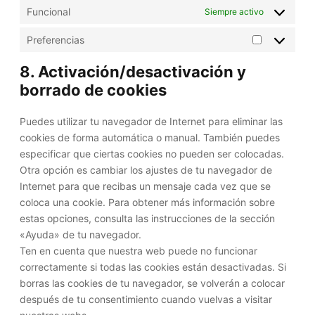
t
o
Funcional
Siempre activo
a
t
k
r
e
Preferencias
i
P
r
o
r
8. Activación/desactivación y
s
e
borrado de cookies
f
e
Puedes utilizar tu navegador de Internet para eliminar las
r
cookies de forma automática o manual. También puedes
e
especificar que ciertas cookies no pueden ser colocadas.
n
Otra opción es cambiar los ajustes de tu navegador de
c
Internet para que recibas un mensaje cada vez que se
i
coloca una cookie. Para obtener más información sobre
a
estas opciones, consulta las instrucciones de la sección
s
«Ayuda» de tu navegador.
Ten en cuenta que nuestra web puede no funcionar
correctamente si todas las cookies están desactivadas. Si
borras las cookies de tu navegador, se volverán a colocar
después de tu consentimiento cuando vuelvas a visitar