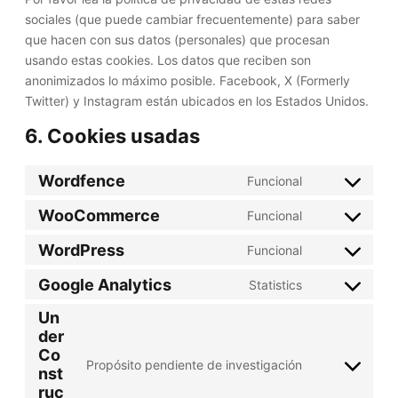
sociales (que puede cambiar frecuentemente) para saber
que hacen con sus datos (personales) que procesan
usando estas cookies. Los datos que reciben son
anonimizados lo máximo posible. Facebook, X (Formerly
Twitter) y Instagram están ubicados en los Estados Unidos.
6. Cookies usadas
Wordfence
Funcional
C
o
WooCommerce
Funcional
C
n
o
WordPress
Funcional
s
C
n
e
o
Google Analytics
Statistics
s
n
C
n
e
t
o
Un
s
n
t
der
n
e
t
Co
o
s
n
Propósito pendiente de investigación
t
nst
s
C
e
t
o
ruc
e
o
n